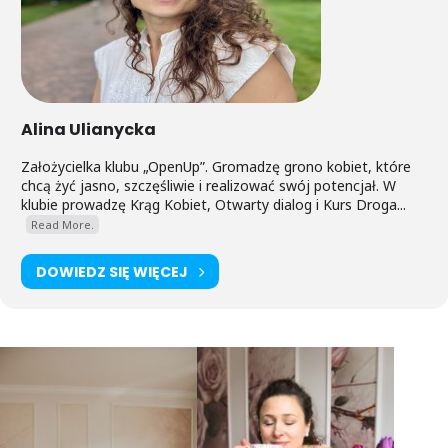
Szczegóły organizacyjne:
Gdzie:
ul. 20 Stycznia 21/2, Bydgoszcz
Inwestycja:
60 PLN
Alina Ulianycka
Zapisy są obowiązkowe. Liczba miejsc w kręgu jest ograniczona
– 8 , aby zachować kameralną i intymną atmosferę.
Założycielka klubu „OpenUp”. Gromadzę grono kobiet, które
Zapisz się przez formularz lub 451 187 866
chcą żyć jasno, szczęśliwie i realizować swój potencjał. W
klubie prowadzę Krąg Kobiet, Otwarty dialog i Kurs Droga...
Read More.
DOWIEDZ SIĘ WIĘCEJ
ZAREZERWUJ MIEJSCE