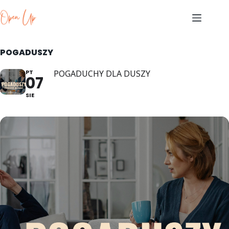
Skip
to
content
POGADUSZY
PT
POGADUCHY DLA DUSZY
07
SIE