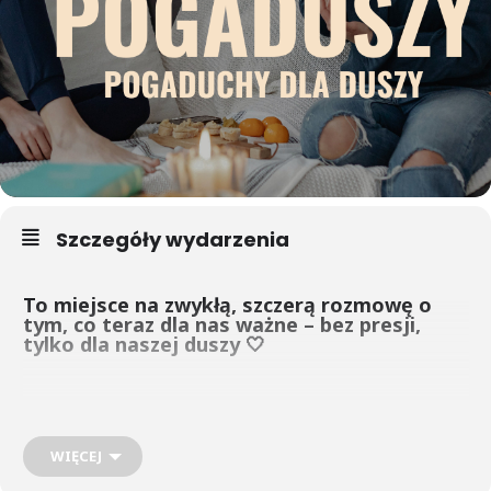
Szczegóły wydarzenia
To miejsce na zwykłą, szczerą rozmowę o
tym, co teraz dla nas ważne – bez presji,
tylko dla naszej duszy 🤍
Spotykamy się w kręgu. Parzymy herbatę, otulamy się kocami i
rozmawiamy o tym, co jest teraz żywe, bliskie, co chce być
wypowiedziane i usłyszane.
WIĘCEJ