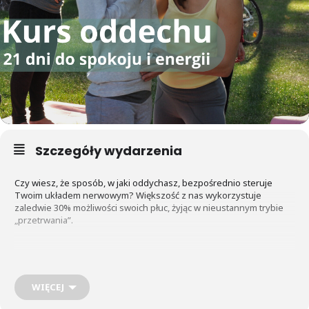
Szczegóły wydarzenia
Czy wiesz, że sposób, w jaki oddychasz, bezpośrednio steruje
Twoim układem nerwowym? Większość z nas wykorzystuje
zaledwie 30% możliwości swoich płuc, żyjąc w nieustannym trybie
„przetrwania”.
„ODDECH PO PRAWDĘ”
to autorski, 21-dniowy kurs Aliny
Ulianyсkiej, który pomoże Ci przejść z trybu stresu do trybu życia.
To połączenie 16-letniego doświadczenia w jodze z naukowym
WIĘCEJ
podejściem do pracy z organizmem.