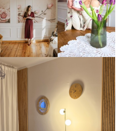
9.02
ETAP 3: Harmonia i zdrowie. Nauka Pranajamy.
Nauka
konkretnych technik Surya Bhedana oraz Anuloma Viloma.
Otrzymasz gotowe narzędzia do samodzielnej regulacji emocji.
FORMUŁA WSPÓŁPRACY
3 spotkania LIVE (online):
Każda środa, godz. 18:00 (start
21.01). Interaktywna praktyka i sesje Q&A.
Codzienna praktyka (20 min):
Krótkie instrukcje wideo do
wykonania w domu – idealne dla zajętych kobiet.
Grupa wsparcia:
Wspólna motywacja i system „ascezy”, który
pomoże Ci wytrwać w postanowieniu.