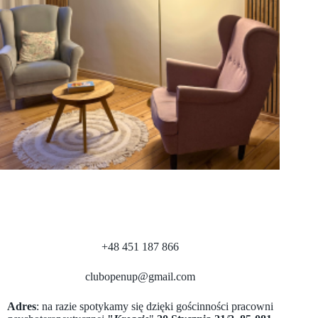
INWESTYCJA W SIEBIE
210 PLN
– dla klubowiczek
300 PLN
– dla gości spoza klubu
⏳ Można dołączyć na osobne spotkania.
Liczba miejsc w grupie
jest ograniczona, aby zapewnić kameralną atmosferę i wsparcie każdej
uczestniczce.
+48 451 187 866
Więcej informacji ?👇
clubopenup@gmail.com
https://openup.club/kurs-oddechowy/
Adres
: na razie spotykamy się dzięki gościnności pracowni