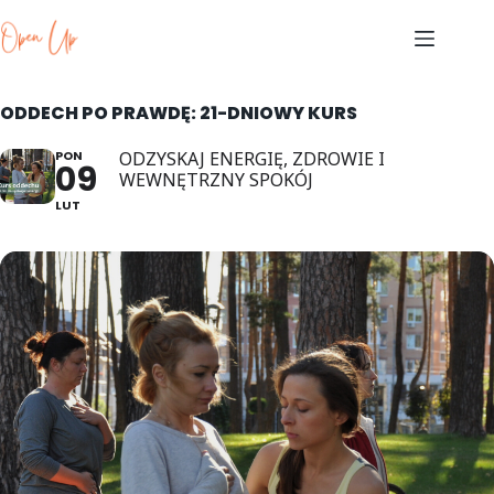
Skip
to
content
ODDECH PO PRAWDĘ: 21-DNIOWY KURS
PON
ODZYSKAJ ENERGIĘ, ZDROWIE I
09
WEWNĘTRZNY SPOKÓJ
LUT