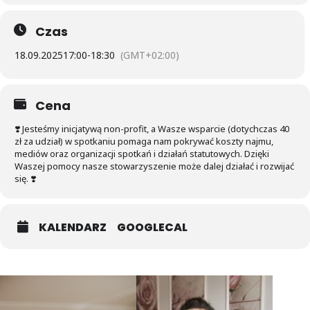
oddechem
, aby:
Czas
✨ szybciej rozpoznawać swoje emocje,
18.09.2025
17:00
-
18:30
(GMT+02:00)
✨ poprawiać swój stan,
Cena
✨ reagować na swoje potrzeby,
❣️ Jesteśmy inicjatywą non-profit, a Wasze wsparcie (dotychczas 40
zł za udział) w spotkaniu pomaga nam pokrywać koszty najmu,
mediów oraz organizacji spotkań i działań statutowych. Dzięki
✨ przestać ignorować siebie.
Waszej pomocy nasze stowarzyszenie może dalej działać i rozwijać
się. ❣️
Sensualna joga to praktyka, która zbliża Cię do siebie samej. Uczy,
jak świadomie odczuwać siebie w chwili obecnej, jak czerpać radość
z ruchu, oddechu i życia.
KALENDARZ
GOOGLECAL
💫
Co Cię czeka?
🌸
Elastyczność i płynność
– ćwiczenia, które rozbudzą twoją