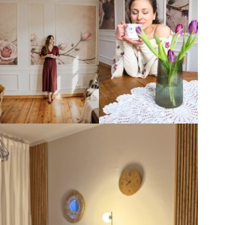
seksualność, uruchomią mięśnie intymne i przywrócą lekkość ciału.
🌸
Siła oddechu
– techniki, które zwiększą energię i wprowadzą cię
w stan głębokiej harmonii.
🌸
Wibracja dźwięku
– praktyki, które rozgrzeją twoje ciało od
wewnątrz i uwolnią głos.
🌸
Medytacja –
Vipassana, Połączenie z sercem.
📅
Kiedy?
Czwartki, 17:00.
Gdzie?
Adres: ul. Pomorska 68A,
Bydgoszcz.
Jesteśmy inicjatywą non-profit, a wsparcie w wysokości 60 zł za
udział w spotkaniu, pozwala nam pokrywać koszty najmu, mediów,
organizacji spotkań i działań regulaminowych – prosimy o jego
kontynuację ❤️❣️