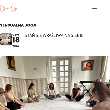
Skip
to
content
SENSUALNA JOGA
CZW
STAŃ SIĘ WRAŻLIWĄ NA SIEBIE
18
WRZ