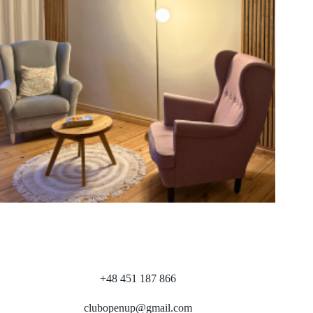
Zapisy obowiązkowe
: ☎️ 451 187 866 – Alina, 799 492 459 – Kasia
Jeśli jesteś gotowa na podróż do siebie, głęboki kontakt z ciałem i
radość z życia, serdecznie zapraszam! ❤️
CHCĘ SPRÓBOWAĆ
+48 451 187 866
clubopenup@gmail.com