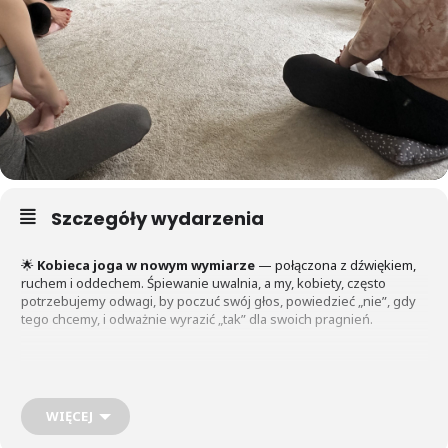
Szczegóły wydarzenia
🌟
Kobieca joga w nowym wymiarze
— połączona z dźwiękiem,
ruchem i oddechem. Śpiewanie uwalnia, a my, kobiety, często
potrzebujemy odwagi, by poczuć swój głos, powiedzieć „nie”, gdy
tego chcemy, i odważnie wyrazić „tak” dla swoich pragnień.
💫
Jaki jest cel Sensualnej Jogi?
WIĘCEJ
Rozwój
wrażliwości i głębokiego kontaktu z ciałem
i